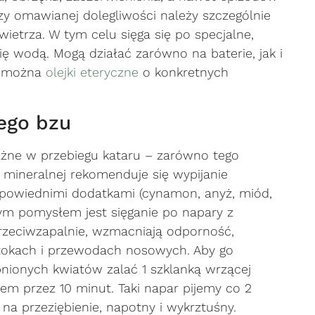
zy omawianej dolegliwości należy szczególnie
etrza. W tym celu sięga się po specjalne,
ię wodą. Mogą działać zarówno na baterie, jak i
ć można
olejki eteryczne
o konkretnych
ego bzu
żne w przebiegu kataru – zarówno tego
 mineralnej rekomenduje się wypijanie
powiednimi dodatkami (cynamon, anyż, miód,
rym pomysłem jest sięganie po napary z
przeciwzapalnie, wzmacniają odporność,
atokach i przewodach nosowych. Aby go
bnionych kwiatów zalać 1 szklanką wrzącej
em przez 10 minut. Taki napar pijemy co 2
na przeziębienie, napotny i wykrztuśny.