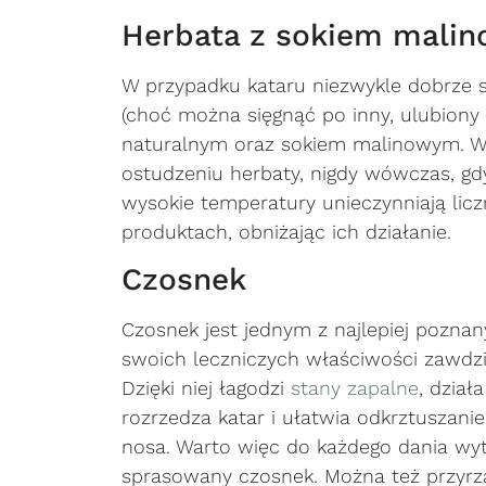
Herbata z sokiem mali
W przypadku kataru niezwykle dobrze s
(choć można sięgnąć po inny, ulubiony 
naturalnym oraz sokiem malinowym. Wa
ostudzeniu herbaty, nigdy wówczas, gdy
wysokie temperatury unieczynniają lic
produktach, obniżając ich działanie.
Czosnek
Czosnek jest jednym z najlepiej pozna
swoich leczniczych właściwości zawdz
Dzięki niej łagodzi
stany zapalne
, dział
rozrzedza katar i ułatwia odkrztuszani
nosa. Warto więc do każdego dania wyt
sprasowany czosnek. Można też przyrzą