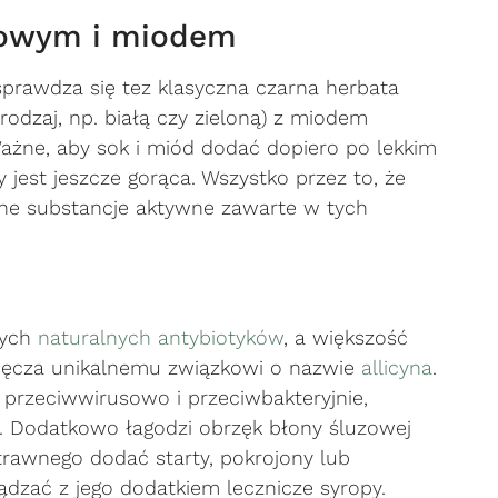
nowym i miodem
prawdza się tez klasyczna czarna herbata
rodzaj, np. białą czy zieloną) z miodem
żne, aby sok i miód dodać dopiero po lekkim
 jest jeszcze gorąca. Wszystko przez to, że
zne substancje aktywne zawarte w tych
nych
naturalnych antybiotyków
, a większość
ięcza unikalnemu związkowi o nazwie
allicyna
.
a przeciwwirusowo i przeciwbakteryjnie,
e. Dodatkowo łagodzi obrzęk błony śluzowej
rawnego dodać starty, pokrojony lub
dzać z jego dodatkiem lecznicze syropy.