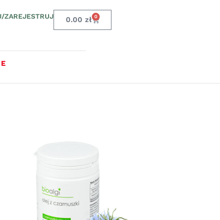
J/ZAREJESTRUJ
0
0.00
zł
JE