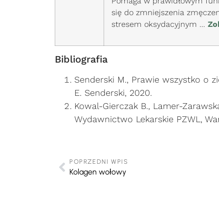
Pomaga w prawidłowym funk
się do zmniejszenia zmęcze
stresem oksydacyjnym …
Zo
Bibliografia
Senderski M., Prawie wszystko o z
E. Senderski, 2020.
Kowal-Gierczak B., Lamer-Zarawska E
Wydawnictwo Lekarskie PZWL, Wa
POPRZEDNI WPIS
Kolagen wołowy