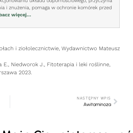
cjonowaniu układu odpornościowego, przyczynia
nia i znużenia, pomaga w ochronie komórek przed
bacz więcej...
iołach i ziołolecznictwie, Wydawnictwo Mateusz
., Niedworok J., Fitoterapia i leki roślinne,
rszawa 2023.
NASTĘPNY WPIS
Awitaminoza