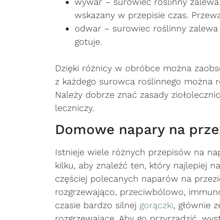
wywar – surowiec roślinny zalewa
wskazany w przepisie czas. Przewa
odwar – surowiec roślinny zalewa
gotuje.
Dzięki różnicy w obróbce można zaob
z każdego surowca roślinnego można r
Należy dobrze znać zasady ziołoleczni
leczniczy.
Domowe napary na przez
Istnieje wiele różnych przepisów na n
kilku, aby znaleźć ten, który najlepiej 
częściej polecanych naparów na przezię
rozgrzewająco, przeciwbólowo, immuno
czasie bardzo silnej
gorączki
, głównie 
rozgrzewające. Aby go przyrządzić, wys