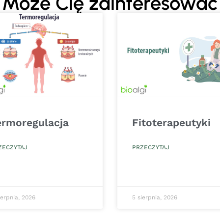
Może Cię zainteresować
ermoregulacja
Fitoterapeutyki
ZECZYTAJ
PRZECZYTAJ
ierpnia, 2026
5 sierpnia, 2026