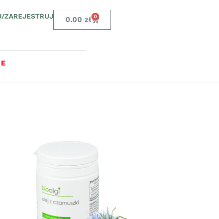
J/ZAREJESTRUJ
0
0.00
zł
JE