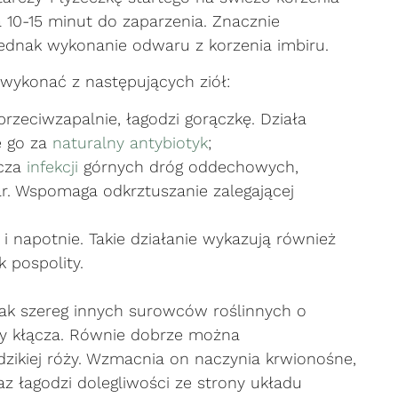
 10-15 minut do zaparzenia. Znacznie
ednak wykonanie odwaru z korzenia imbiru.
wykonać z następujących ziół:
przeciwzapalnie, łagodzi gorączkę. Działa
ę go za
naturalny antybiotyk
;
zcza
infekcji
górnych dróg oddechowych,
tar. Wspomaga odkrztuszanie zalegającej
i napotnie. Takie działanie wykazują również
k pospolity.
ak szereg innych surowców roślinnych o
 czy kłącza. Równie dobrze można
zikiej róży. Wzmacnia on naczynia krwionośne,
z łagodzi dolegliwości ze strony układu