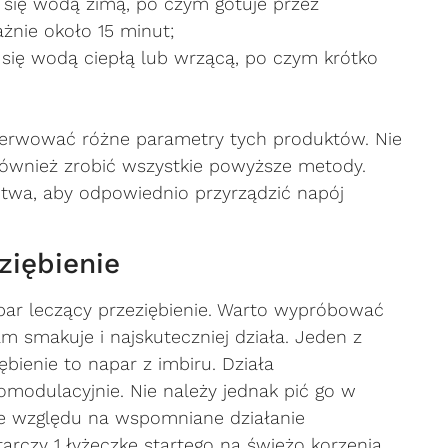
 się wodą zimą, po czym gotuje przez
żnie około 15 minut;
 się wodą ciepłą lub wrzącą, po czym krótko
serwować różne parametry tych produktów. Nie
ównież zrobić wszystkie powyższe metody.
ctwa, aby odpowiednio przyrządzić napój
iębienie
apar leczący przeziębienie. Warto wypróbować
nam smakuje i najskuteczniej działa. Jeden z
bienie to napar z imbiru. Działa
modulacyjnie. Nie należy jednak pić go w
ze względu na wspomniane działanie
tarczy 1 łyżeczkę startego na świeżo korzenia