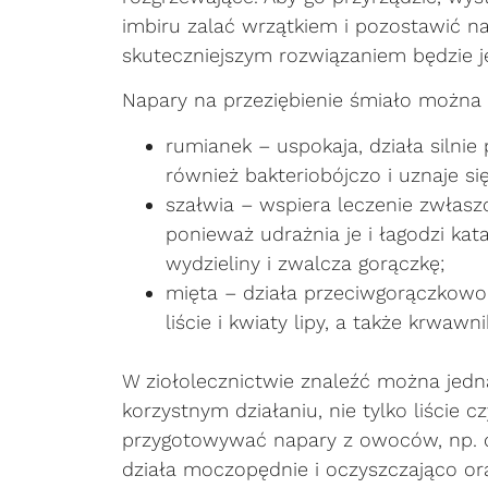
imbiru zalać wrzątkiem i pozostawić na
skuteczniejszym rozwiązaniem będzie j
Napary na przeziębienie śmiało można 
rumianek – uspokaja, działa silnie 
również bakteriobójczo i uznaje si
szałwia – wspiera leczenie zwłas
ponieważ udrażnia je i łagodzi ka
wydzieliny i zwalcza gorączkę;
mięta – działa przeciwgorączkowo 
liście i kwiaty lipy, a także krwawni
W ziołolecznictwie znaleźć można jedn
korzystnym działaniu, nie tylko liście
przygotowywać napary z owoców, np. d
działa moczopędnie i oczyszczająco ora