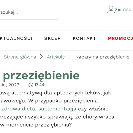
ZALOGU
KTUALNOŚCI
SKLEP
KONTAKT
PROMOC
Strona główna
Artykuły
Napary na przeziębienie
 przeziębienie
nia, 2023
13:44
wą alternatywą dla aptecznych leków, jak
tawowego. W przypadku przeziębienia
,
zdrowa dieta
,
suplementacja
czy właśnie
arczające i szybko sprawiają, że chory wraca
w momencie przeziębienia?