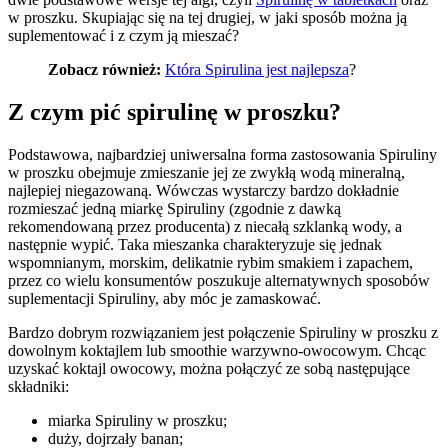
w proszku. Skupiając się na tej drugiej, w jaki sposób można ją
suplementować i z czym ją mieszać?
Zobacz również:
Która Spirulina jest najlepsza
?
Z czym pić spirulinę w proszku?
Podstawowa, najbardziej uniwersalna forma zastosowania Spiruliny
w proszku obejmuje zmieszanie jej ze zwykłą wodą mineralną,
najlepiej niegazowaną. Wówczas wystarczy bardzo dokładnie
rozmieszać jedną miarkę Spiruliny (zgodnie z dawką
rekomendowaną przez producenta) z niecałą szklanką wody, a
następnie wypić. Taka mieszanka charakteryzuje się jednak
wspomnianym, morskim, delikatnie rybim smakiem i zapachem,
przez co wielu konsumentów poszukuje alternatywnych sposobów
suplementacji Spiruliny, aby móc je zamaskować.
Bardzo dobrym rozwiązaniem jest połączenie Spiruliny w proszku z
dowolnym koktajlem lub smoothie warzywno-owocowym. Chcąc
uzyskać koktajl owocowy, można połączyć ze sobą następujące
składniki:
miarka Spiruliny w proszku;
duży, dojrzały banan;