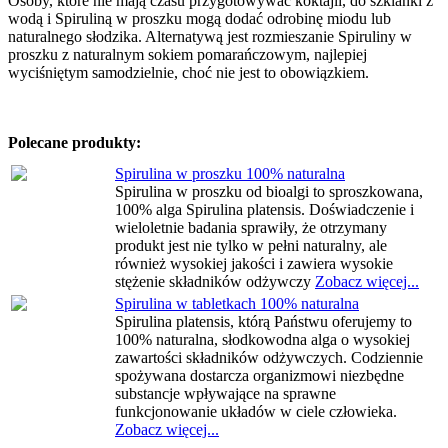
Osoby, które nie mają czasu przygotowywać koktajli, do szklanki z
wodą i Spiruliną w proszku mogą dodać odrobinę miodu lub
naturalnego słodzika. Alternatywą jest rozmieszanie Spiruliny w
proszku z naturalnym sokiem pomarańczowym, najlepiej
wyciśniętym samodzielnie, choć nie jest to obowiązkiem.
Polecane produkty:
Spirulina w proszku 100% naturalna
Spirulina w proszku od bioalgi to sproszkowana,
100% alga Spirulina platensis. Doświadczenie i
wieloletnie badania sprawiły, że otrzymany
produkt jest nie tylko w pełni naturalny, ale
również wysokiej jakości i zawiera wysokie
stężenie składników odżywczy
Zobacz więcej...
Spirulina w tabletkach 100% naturalna
Spirulina platensis, którą Państwu oferujemy to
100% naturalna, słodkowodna alga o wysokiej
zawartości składników odżywczych. Codziennie
spożywana dostarcza organizmowi niezbędne
substancje wpływające na sprawne
funkcjonowanie układów w ciele człowieka.
Zobacz więcej...