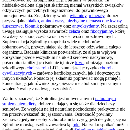
niebiesko-zielona alga jest skarbnicą niemal wszystkich związków
odżywczych potrzebnych organizmowi do prawidłowego
funkcjonowania. Znajdziemy w niej
witaminy
,
minerały
, dobrze
przyswajalne
białko
,
aminokwasy
,
niezbędne nienasycone kwasy
tłuszczowe
,
błonnik
pokarmowy oraz
antyoksydanty
. Na szczególną
uwagę zasługuje wysoka zawartość
żelaza
oraz
fikocyjaniny
, której
zawdzięcza sporą część swoich właściwości prozdrowotnych.
Suplementacja Spiruliny uzupełnia wiele niedoborów
pokarmowych, przyczyniając się do lepszego odżywiania całego
organizmu. Badania kliniczne potwierdziły, że alga ta wpływa
korzystnie przede wszystkim na układ sercowo-naczyniowy,
pośrednio stabilizując ciśnienie tętnicze
krwi
, obniżając poziom
szkodliwego
cholesterolu
LDL, zmniejszając ryzyko
chorób
cywilizacyjnych
– zarówno kardiologicznych, jak i dotyczących
innych układów. Ponadto jej składniki poprawiać mogą pamięć i
koncentrację, jak również przyspieszać metabolizm i tym samym
wspierać walkę z nadwagą czy otyłością.
Warto zaznaczyć, że Spirulina jest uniwersalnym i
naturalnym
suplementem diety
, dobrze nadającym się także dla dzieci czy
seniorów. Ze względu na jej naturalne pochodzenie praktycznie nie
ma przeciwwskazań do jej stosowania. Ostrożność powinny
zachować jedynie osoby z chorobami tarczycy, jeśli decydują się na
Spirulinę morską, czyli z zawartością
jodu
. Na rynku spotkać można
dwie podstawowe wersje tej algi, czyli
Spirulinę w tabletkach
oraz