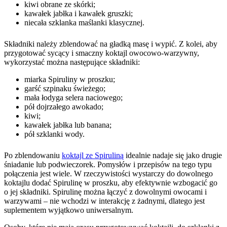
kiwi obrane ze skórki;
kawałek jabłka i kawałek gruszki;
niecała szklanka maślanki klasycznej.
Składniki należy zblendować na gładką masę i wypić. Z kolei, aby
przygotować sycący i smaczny koktajl owocowo-warzywny,
wykorzystać można następujące składniki:
miarka Spiruliny w proszku;
garść szpinaku świeżego;
mała łodyga selera naciowego;
pół dojrzałego awokado;
kiwi;
kawałek jabłka lub banana;
pół szklanki wody.
Po zblendowaniu
koktajl ze Spiruliną
idealnie nadaje się jako drugie
śniadanie lub podwieczorek. Pomysłów i przepisów na tego typu
połączenia jest wiele. W rzeczywistości wystarczy do dowolnego
koktajlu dodać Spirulinę w proszku, aby efektywnie wzbogacić go
o jej składniki. Spirulinę można łączyć z dowolnymi owocami i
warzywami – nie wchodzi w interakcję z żadnymi, dlatego jest
suplementem wyjątkowo uniwersalnym.