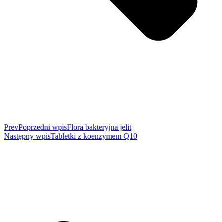
Prev
Poprzedni wpis
Flora bakteryjna jelit
Następny wpis
Tabletki z koenzymem Q10